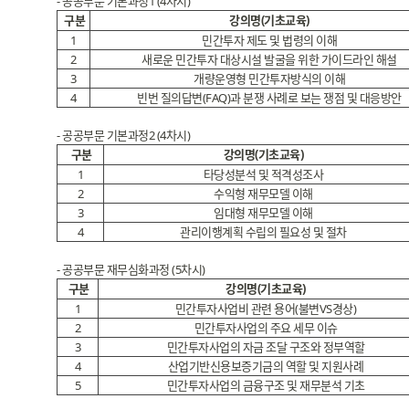
- 공공부문 기본과정1 (4차시)
구분
강의명(기초교육)
1
민간투자 제도 및 법령의 이해
2
새로운 민간투자 대상시설 발굴을 위한 가이드라인 해설
3
개량운영형 민간투자방식의 이해
4
빈번 질의답변(FAQ)과 분쟁 사례로 보는 쟁점 및 대응방안
- 공공부문 기본과정2 (4차시)
구분
강의명(기초교육)
1
타당성분석 및 적격성조사
2
수익형 재무모델 이해
3
임대형 재무모델 이해
4
관리이행계획 수립의 필요성 및 절차
- 공공부문 재무심화과정 (5차시)
구분
강의명(기초교육)
1
민간투자사업비 관련 용어(불변VS경상)
2
민간투자사업의 주요 세무 이슈
3
민간투자사업의 자금 조달 구조와 정부역할
4
산업기반신용보증기금의 역할 및 지원사례
5
민간투자사업의 금융구조 및 재무분석 기초