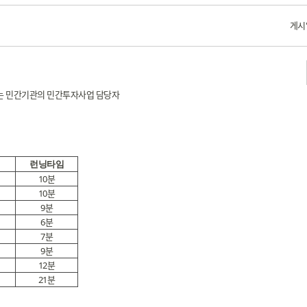
게시
또는 민간기관의 민간투자사업 담당자
런닝타임
10분
10분
9분
6분
7분
9분
12분
21분