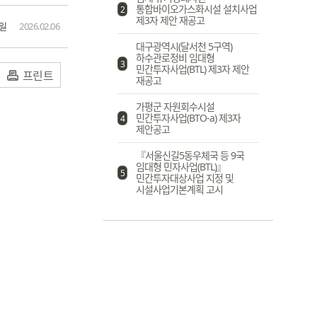
통합바이오가스화시설 설치사업
2
제3자 제안 재공고
일
2026.02.06
대구광역시(달서천 5구역)
하수관로정비 임대형
3
민간투자사업(BTL) 제3자 제안
프린트
재공고
가평군 자원회수시설
민간투자사업(BTO-a) 제3자
4
제안공고
『서울신길5동우체국 등 9국
임대형 민자사업(BTL)』
5
민간투자대상사업 지정 및
시설사업기본계획 고시