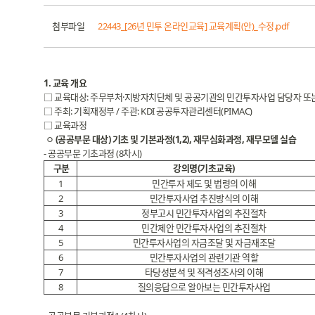
첨부파일
22443_[26년 민투 온라인교육] 교육계획(안)_수정.pdf
1. 교육 개요
□ 교육대상: 주무부처·지방자치단체 및 공공기관의 민간투자사업 담당자 
□ 주최: 기획재정부 / 주관: KDI 공공투자관리센터(PIMAC)
□ 교육과정
ㅇ
(공공부문 대상) 기초 및 기본과정(1,2), 재무심화과정, 재무모델 실습
- 공공부문 기초과정 (8차시)
구분
강의명(기초교육)
1
민간투자 제도 및 법령의 이해
2
민간투자사업 추진방식의 이해
3
정부고시 민간투자사업의 추진절차
4
민간제안 민간투자사업의 추진절차
5
민간투자사업의 자금조달 및 자금재조달
6
민간투자사업의 관련기관 역할
7
타당성분석 및 적격성조사의 이해
8
질의응답으로 알아보는 민간투자사업