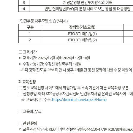
3
개량운영형 민간투자방식의 이해
4
빈번 질의답변(FAQ)과 분쟁 사례로 보는 쟁점 및 대응방안
- 민간부문 재무모델 실습 (5차시)
구분
강의명(기초교육)
1
BTO.BTL 메뉴얼(1)
2
BTO.BTL 메뉴얼(2)
□ 교육기간
ㅇ 교육기간: 2026년 2월 9일~2026년 12월 18일
ㅇ 수강가능기간: 수강신청일로부터 1개월
※ 각 강좌 진도율 25% 미만 시 향후 2개월 간 동일 강좌에 대한 수강 제한
2. 교육신청
□ 별도 교육신청 사이트에서 회원가입 후 소속 기관에 따른 교육과정 구분
□ 신청방법: 아래 KDI 공공투자관리센터 민간투자사업 온라인 교육사이트에
☞ 교육사이트 주소:
https://kdiedu.hunet.co.kr/Home
□ 교육비: 무료
□ 관련 문의
ㅇ 교육과정 담당자: KDI 이기택 전문연구원(044-550-4779/ lkt878@kdi.re.kr