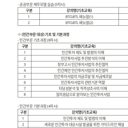
- 공공부문 재무모델 실습 (5차시)
구분
강의명(기초교육)
1
BTO.BTL 메뉴얼(1)
2
BTO.BTL 메뉴얼(2)
ㅇ
(민간부문 대상) 기초 및 기본과정
- 민간부문 기초과정 (8차시)
구분
강의명(기초교육)
1
민간투자 제도 및 법령의 이해
2
민간투자사업 추진방식의 이해
3
정부고시 민간투자사업의 추진절차
4
민간제안 민간투자사업의 추진절차
5
민간투자사업의 자금조달 및 자금재조달
6
민간투자사업의 관련기관 역할
7
타당성분석 및 적격성조사의 이해
8
질의응답으로 알아보는 민간투자사업
- 민간부문 기본과정 (4차시)
구분
강의명(기초교육)
1
민간투자 제도 및 법령의 이해
2
새로운 민간투자 대상시설 발굴을 위한 가이드라인 해설