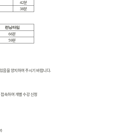
42분
38분
런닝타임
66분
59분
이 있음을 양지하여 주시기 바랍니다.
 접속하여 개별 수강 신청
)