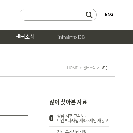
ENG
센터소식
InfraInfo DB
HOME
>
센터소식
>
교육
많이 찾아본 자료
성남-서초 고속도로
1
민간투자사업 제3자 제안 재공고
김제 유기성폐자원