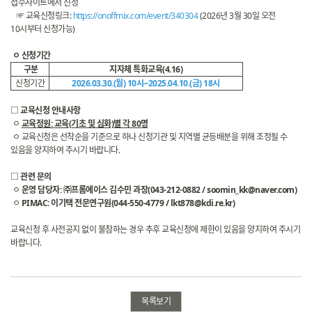
접수사이트에서 신청
☞ 교육신청링크:
https://onoffmix.com/event/340304
(2026년 3월 30일 오전
10시부터 신청가능)
ㅇ 신청기간
구분
지자체 특화교육(4.16)
신청기간
2026.03.30.(월) 10시~2025.04.10.(금) 18시
□ 교육신청 안내사항
ㅇ
교육정원: 교육(기초 및 심화)별 각 80명
ㅇ 교육신청은 선착순을 기준으로 하나 신청기관 및 지역별 균등배분을 위해 조정될 수
있음을 양지하여 주시기 바랍니다.
□ 관련 문의
ㅇ
운영 담당자: ㈜프롬에이스 김수민 과장(043-212-0882 / soomin_kk@naver.com)
ㅇ
PIMAC: 이기택 전문연구원(044-550-4779 / lkt878@kdi.re.kr)
교육신청 후 사전공지 없이 불참하는 경우 추후 교육신청에 제한이 있음을 양지하여 주시기
바랍니다.
목록보기