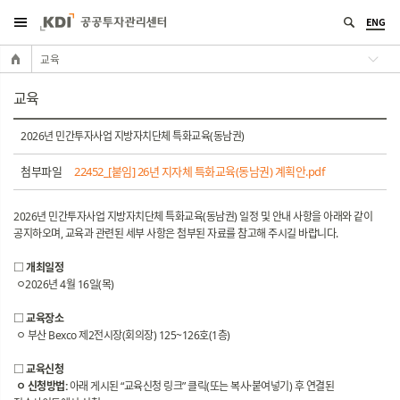
ENG
교육
교육
2026년 민간투자사업 지방자치단체 특화교육(동남권)
첨부파일
22452_[붙임] 26년 지자체 특화교육(동남권) 계획안.pdf
2026년 민간투자사업 지방자치단체 특화교육(동남권) 일정 및 안내 사항을 아래와 같이
공지하오며, 교육과 관련된 세부 사항은 첨부된 자료를 참고해 주시길 바랍니다.
□ 개최일정
ㅇ2026년 4월 16일(목)
□ 교육장소
ㅇ 부산 Bexco 제2전시장(회의장) 125~126호(1층)
□ 교육신청
ㅇ 신청방법:
아래 게시된 “교육신청 링크” 클릭(또는 복사·붙여넣기) 후 연결된