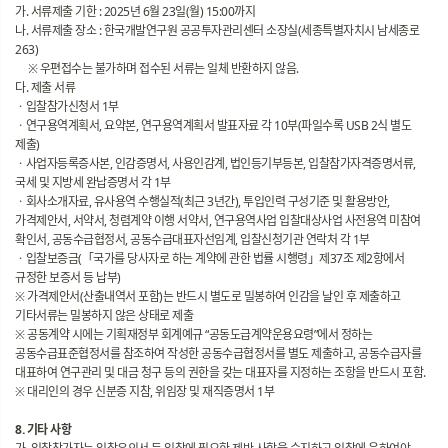
가. 서류제출 기한 : 2025년 6월 23일(월) 15:00까지
나. 서류제출 장소 : 한국개발연구원 공공투자관리센터 소장실(세종특별자치시 남세종로
263)
※ 우편접수는 불가하며 접수된 서류는 일체 반환하지 않음.
다. 제출 서류
ㆍ입찰참가신청서 1부
ㆍ연구용역계획서, 요약본, 연구용역계획서 발표자료 각 10부(파일수록 USB 2식 별도
제출)
ㆍ사업자등록증사본, 인감증명서, 사용인감계, 법인등기부등본, 입찰참가자격증명서류,
국세 및 지방세 완납증명서 각 1부
ㆍ회사소개자료, 유사용역 수행실적(최근 3년간), 투입인력 구성기준 및 활용방안,
가격제안서, 서약서, 청렴계약 이행 서약서, 연구용역사업 입찰대상사업 사전용역 미참여
확인서, 공동수급협정서, 공동수급대표자선임계, 입찰신청기관 연락처 각 1부
ㆍ입찰보증금(「국가를 당사자로 하는 계약에 관한 법률 시행령」제37조 제2항에서
규정한 보증서 등 납부)
※ 가격제안서(산출내역서 포함)는 반드시 별도로 밀봉하여 인감을 날인 후 제출하고
기타서류는 밀봉하지 않은 상태로 제출
※ 공동계약 시에는 기획재정부 회계예규 “공동도급계약운용요령”에서 정하는
공동수급표준협정서를 참조하여 작성한 공동수급협정서를 별도 제출하고, 공동수급자를
대표하여 연구관리 및 대금 청구 등의 권한을 갖는 대표자를 지정하는 조항을 반드시 포함.
※ 대리인의 경우 신분증 지참, 위임장 및 재직증명서 1부
8. 기타 사항