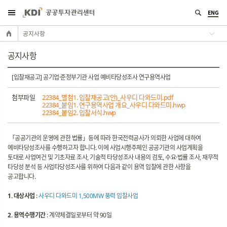
ENG
공지사항
공지사항
[입찰재공고] 공기업·준정부기관 사업 예비타당성조사 연구용역사업
첨부파일
22384_별첨1. 입찰재공고(안)_사우디 다와드미.pdf
22384_붙임1. 연구용역사업 개요_사우디 다와드미.hwp
22384_붙임2. 입찰서식.hwp
「공공기관의 운영에 관한 법률」등에 따라 한국전력공사가 의뢰한 사업에 대하여
예비타당성조사를 수행하고자 합니다. 이에 사업시행주체인 공공기관의 사업계획을
토대로 사업여건 및 기초자료 조사, 기술적 타당성조사 내용의 검토, 수요·법률 조사, 재무적
타당성 분석 등 사업타당성조사를 위하여 다음과 같이 용역 입찰에 관한 사항을
공고합니다.
1. 대상사업
:
사우디 다와드미 1,500MW 풍력 입찰사업
2. 용역수행기간
: 계약체결일로부터 약 90일