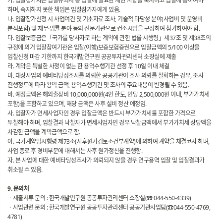
가. 입찰참가자는 입찰유의서 등 입찰에 필요한 제반 사항을 숙지하고 입찰에 응하여야
하며, 숙지하지 못한 책임은 입찰참가자에게 있음.
나. 입찰참가신청 시 사업여건 및 기초자료 조사, 기술적 타당성 분야(사업비 및 운영비
분석포함) 및 재무·법률 분야 등의 전문기관으로 컨소시엄을 구성하여 참가하여야 함.
다. 입찰보증금은「국가를 당사자로 하는 계약에 관한 법률 시행령」제37조 및 제38조의
규정에 의거 입찰참여기관은 입찰(이행)보증보험증권으로 입찰금액의 5/100 이상을
입찰신청 마감 기한까지 한국개발연구원 공공투자관리센터 소장실에 제출
라. 계약은 특별한 사정이 없는 한 용역수행기관 선정 후 10일 이내 체결
마. 대상사업의 예비타당성조사를 의뢰한 공공기관이 조사 의뢰를 철회하는 경우, 조사
진행정도에 따라 용역 금액, 용역수행기간 및 조사의 주요내용이 변경될 수 있음.
바. 예정금액은 해외출장비 10,000,000원(4인 한도, 인당 2,500,000원 이내, 부가가치세
포함)을 포함하고 있으며, 해당 금액은 사후 실비 정산 예정임.
사. 입찰자가 면세사업자인 경우 입찰금액은 반드시 부가가치세를 포함한 가격으로
투찰해야 하며, 입찰결과 낙찰자가 면세사업자인 경우 낙찰금액에서 부가가치세 상당액을
차감한 금액을 계약금액으로 함.
아. 국가계약법시행령 제73조(사후원가검토조건부계약)에 의하여 계약을 체결코자 하며,
사업 종료 후 경비부문에 대해서는 사후 원가정산을 진행함.
자. 본 사업에 대한 예비타당성조사가 의뢰되지 않을 경우 연구용역 입찰 및 입찰결과가
취소될 수 있음.
9. 문의처
ㆍ제출서류 문의 : 한국개발연구원 공공투자관리센터 소장실(☎ 044-550-4339)
ㆍ사업관련 문의 : 한국개발연구원 공공투자관리센터 공공기관사업팀(☎044-550-4769,
4781)