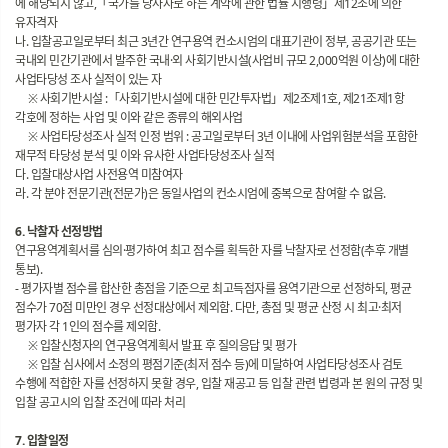
에 해당되지 않고,「국가를 당사자로 하는 계약에 관한 법률 시행령」제12조에 의한
유자격자
나. 입찰공고일로부터 최근 3년간 연구용역 컨소시엄의 대표기관이 정부, 공공기관 또는
국내외 민간기관에서 발주한 국내·외 사회기반시설(사업비 규모 2,000억원 이상)에 대한
사업타당성 조사 실적이 있는 자
※ 사회기반시설 :「사회기반시설에 대한 민간투자법」제2조제1호, 제21조제1항
각호에 정하는 사업 및 이와 같은 종류의 해외사업
※ 사업타당성조사 실적 인정 범위 : 공고일로부터 3년 이내에 사업위험분석을 포함한
재무적 타당성 분석 및 이와 유사한 사업타당성조사 실적
다. 입찰대상사업 사전용역 미참여자
라. 각 분야 전문기관(전문가)은 동일사업의 컨소시엄에 중복으로 참여할 수 없음.
6. 낙찰자 선정방법
연구용역계획서를 심의·평가하여 최고 점수를 획득한 자를 낙찰자로 선정함(추후 개별
통보).
- 평가자별 점수를 합산한 총점을 기준으로 최고득점자를 용역기관으로 선정하되, 평균
점수가 70점 미만인 경우 선정대상에서 제외함. 다만, 총점 및 평균 산정 시 최고·최저
평가자 각 1인의 점수를 제외함.
※ 입찰신청자의 연구용역계획서 발표 후 질의응답 및 평가
※ 입찰 심사에서 소정의 평점기준(최저 점수 등)에 미달하여 사업타당성조사 검토
수행에 적합한 자를 선정하지 못할 경우, 입찰 재공고 등 입찰 관련 법령과 본 원의 규정 및
입찰 공고시의 입찰 조건에 따라 처리
7. 입찰일정