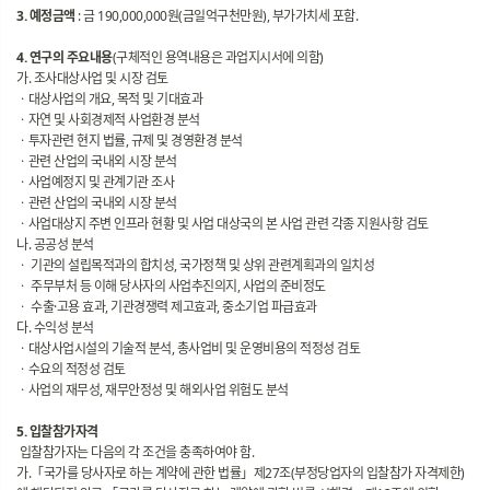
3. 예정금액
: 금 190,000,000원(금일억구천만원), 부가가치세 포함.
4. 연구의 주요내용
(구체적인 용역내용은 과업지시서에 의함)
가. 조사대상사업 및 시장 검토
ㆍ대상사업의 개요, 목적 및 기대효과
ㆍ자연 및 사회경제적 사업환경 분석
ㆍ투자관련 현지 법률, 규제 및 경영환경 분석
ㆍ관련 산업의 국내외 시장 분석
ㆍ사업예정지 및 관계기관 조사
ㆍ관련 산업의 국내외 시장 분석
ㆍ사업대상지 주변 인프라 현황 및 사업 대상국의 본 사업 관련 각종 지원사항 검토
나. 공공성 분석
ㆍ 기관의 설립목적과의 합치성, 국가정책 및 상위 관련계획과의 일치성
ㆍ 주무부처 등 이해 당사자의 사업추진의지, 사업의 준비정도
ㆍ 수출·고용 효과, 기관경쟁력 제고효과, 중소기업 파급효과
다. 수익성 분석
ㆍ대상사업시설의 기술적 분석, 총사업비 및 운영비용의 적정성 검토
ㆍ수요의 적정성 검토
ㆍ사업의 재무성, 재무안정성 및 해외사업 위험도 분석
5. 입찰참가자격
입찰참가자는 다음의 각 조건을 충족하여야 함.
가.「국가를 당사자로 하는 계약에 관한 법률」제27조(부정당업자의 입찰참가 자격제한)