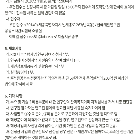
가. 마감일시: 2026년 1월 20일(화) 15:00까지
- 우편접수는 신청서류 제출 마감일 당일 15:00까지 접수처에 도착한 것에 한하여 효력이
있으며, 접수된 서류는 일체 반환하지 않음.
나. 접수처
- 우편 접수 : (30149) 세종특별자치시 남세종로 263(반곡동) / 한국개발연구원
공공투자관리센터 소장실
- 이메일 접수 : kss81@kdi.re.kr로 제출서류 송부
5. 제출서류
가. KDI 내부수행사업 연구 참여 신청서 1부.
나. 연구참여 신청사업 사전용역 미참여 확인서 1부.
다. 개인정보제공동의 및 활용승낙서 1부
라. 실적증명서 1부.
* 실적증명서는 전문기관 자격요건 중 최근 5년간 전체 용역실적이 200억 원 이상인
법인에 한하여 제출
6. 기타 사항
가. 수요 및 기술？비용부문에 대한 연구인력 관리목적이며 자격심사를 거쳐 최종 판단함.
나. 연구진 참가자는 연구진 참여에 필요한 제반 사항을 숙지하여야 함.
다. 사업별로 ①수요 분야, ②비용 분야로 구분하여 지원하는 것을 원칙으로 함.
라. 해당분야에 적격자가 없다고 판단될 경우, 연구진으로 선정하지 않을 수 있음.
마. 해당사업의 사전용역에 참여한 기관 및 개인은 관련 사업의 참여를 제한함.
바. 신청한 사업의 연구진으로 선정될 경우 전문가 개인계약은 불허하고, 소속된 전문기관
(법인)과 계약하는 것을 원칙으로 함.