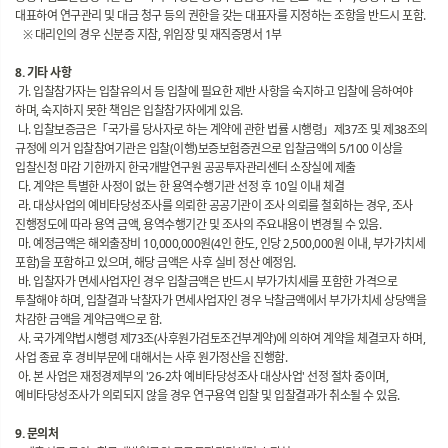
대표하여 연구관리 및 대금 청구 등의 권한을 갖는 대표자를 지정하는 조항을 반드시 포함.
※ 대리인의 경우 신분증 지참, 위임장 및 재직증명서 1부
8. 기타 사항
가. 입찰참가자는 입찰유의서 등 입찰에 필요한 제반 사항을 숙지하고 입찰에 응하여야
하며, 숙지하지 못한 책임은 입찰참가자에게 있음.
나. 입찰보증금은「국가를 당사자로 하는 계약에 관한 법률 시행령」제37조 및 제38조의
규정에 의거 입찰참여기관은 입찰(이행)보증보험증권으로 입찰금액의 5/100 이상을
입찰신청 마감 기한까지 한국개발연구원 공공투자관리센터 소장실에 제출
다. 계약은 특별한 사정이 없는 한 용역수행기관 선정 후 10일 이내 체결
라. 대상사업의 예비타당성조사를 의뢰한 공공기관이 조사 의뢰를 철회하는 경우, 조사
진행정도에 따라 용역 금액, 용역수행기간 및 조사의 주요내용이 변경될 수 있음.
마. 예정금액은 해외출장비 10,000,000원(4인 한도, 인당 2,500,000원 이내, 부가가치세
포함)을 포함하고 있으며, 해당 금액은 사후 실비 정산 예정임.
바. 입찰자가 면세사업자인 경우 입찰금액은 반드시 부가가치세를 포함한 가격으로
투찰해야 하며, 입찰결과 낙찰자가 면세사업자인 경우 낙찰금액에서 부가가치세 상당액을
차감한 금액을 계약금액으로 함.
사. 국가계약법시행령 제73조(사후원가검토조건부계약)에 의하여 계약을 체결코자 하며,
사업 종료 후 경비부문에 대해서는 사후 원가정산을 진행함.
아. 본 사업은 재정경제부의 '26-2차 예비타당성조사 대상사업' 선정 절차 중이며,
예비타당성조사가 의뢰되지 않을 경우 연구용역 입찰 및 입찰결과가 취소될 수 있음.
9. 문의처