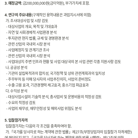
3. 예정금액:
금200,000,000원(금이억원), 부가가치세 포함.
4. 연구의 주요내용
(구체적인 용역내용은 과업지시서에 의함)
가. 조사대상사업 및 시장 검토
- 대상사업의 개요, 목적 및 기대효과
- 자연 및 사회경제적 사업환경 분석
- 투자관련 현지 법률, 규제 및 경영환경 분석
- 관련 산업의 국내외 시장 분석
- 사업예정지 및 관계기관 조사
- 관련 산업의 국내외 시장 분석
- 사업대상지 주변 인프라 현황 및 사업 대상국의 본 사업 관련 각종 지원사항 검토
나. 공공성 분석
- 기관의 설립목적과의 합치성, 국가정책 및 상위 관련계획과의 일치성
- 주무부처 등 이해 당사자의 사업추진의지, 사업의 준비정도
- 수출·고용 효과, 기관경쟁력 제고효과, 중소기업 파급효과
다. 수익성 분석
- 대상사업시설의 기술적 분석, 총사업비 및 운영비용의 적정성 검토
- 수요의 적정성 검토
- 사업의 재무성, 재무안정성 및 해외사업 위험도 분석
5. 입찰참가자격
입찰참가자는 다음의 각 조건을 충족하여야 함.
가.「국가를 당사자로 하는 계약에 관한 법률」제27조(부정당업자의 입찰참가 자격제한)
에 해당되지 않고,「국가를 당사자로 하는 계약에 관한 법률 시행령」제12조에 의한