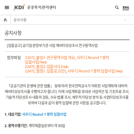
ENG
공지사항
공지사항
[입찰공고] 공기업·준정부기관 사업 예비타당성조사 연구용역사업
첨부파일
22472_붙임1. 연구용역사업 개요_사우디 Round 7 풍력
입찰사업.hwp
22472_붙임2. 입찰서식.hwp
22472_별첨1. 입찰공고(안)_사우디 Round 7 풍력 입찰사업.hwp
「공공기관의 운영에 관한 법률」 등에 따라 한국전력공사가 의뢰한 사업계획에 대하여
예비타당성조사를 수행하고자 합니다. 이에 사업계획을 토대로 사업여건 및 기초자료 조사,
기술적 타당성조사 내용의 검토, 수요·법률 조사, 재무적 타당성 분석 등 사업타당성조사를
위하여 다음과 같이 용역 입찰에 관한 사항을 공고합니다.
1. 대상기업:
사우디 Round 7 풍력 입찰사업
2. 용역수행기간:
계약체결일로부터 약 90일