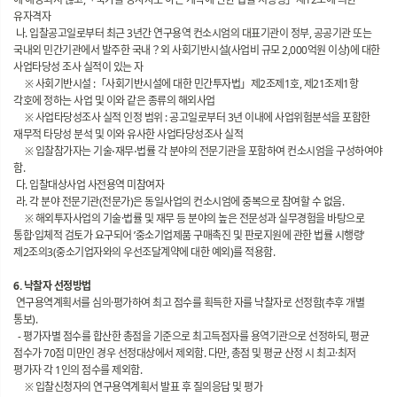
유자격자
나. 입찰공고일로부터 최근 3년간 연구용역 컨소시엄의 대표기관이 정부, 공공기관 또는
국내외 민간기관에서 발주한 국내？외 사회기반시설(사업비 규모 2,000억원 이상)에 대한
사업타당성 조사 실적이 있는 자
※ 사회기반시설 :「사회기반시설에 대한 민간투자법」제2조제1호, 제21조제1항
각호에 정하는 사업 및 이와 같은 종류의 해외사업
※ 사업타당성조사 실적 인정 범위 : 공고일로부터 3년 이내에 사업위험분석을 포함한
재무적 타당성 분석 및 이와 유사한 사업타당성조사 실적
※ 입찰참가자는 기술⋅재무⋅법률 각 분야의 전문기관을 포함하여 컨소시엄을 구성하여야
함.
다. 입찰대상사업 사전용역 미참여자
라. 각 분야 전문기관(전문가)은 동일사업의 컨소시엄에 중복으로 참여할 수 없음.
※ 해외투자사업의 기술·법률 및 재무 등 분야의 높은 전문성과 실무경험을 바탕으로
통합·입체적 검토가 요구되어 ’중소기업제품 구매촉진 및 판로지원에 관한 법률 시행령‘
제2조의3(중소기업자와의 우선조달계약에 대한 예외)를 적용함.
6. 낙찰자 선정방법
연구용역계획서를 심의·평가하여 최고 점수를 획득한 자를 낙찰자로 선정함(추후 개별
통보).
- 평가자별 점수를 합산한 총점을 기준으로 최고득점자를 용역기관으로 선정하되, 평균
점수가 70점 미만인 경우 선정대상에서 제외함. 다만, 총점 및 평균 산정 시 최고·최저
평가자 각 1인의 점수를 제외함.
※ 입찰신청자의 연구용역계획서 발표 후 질의응답 및 평가