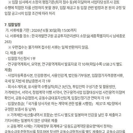
※ 입찰 심사에서 소정의 평점기준(최저 점수 등)에 미달하여 사업타당성조사 검토
수행에 적합한 자를 선정하지 못할 경우, 입찰 재공고 등 입찰 관련 법령과 본 원의 규정 및
입찰 공고시의 입찰 조건에 따라 처리
7. 입찰일정
가. 서류제출 기한 : 2026년 6월 30일(화) 15:00까지
나. 서류제출 장소 : 한국개발연구원 공공투자관리센터 소장실(세종특별자치시 남세종로
263)
※ 우편접수는 불가하며 접수된 서류는 일체 반환하지 않음.
다. 제출 서류
- 입찰참가신청서 1부
- 연구용역계획서, 요약본, 연구용역계획서 발표자료 각 10부(파일수록 USB 2식 별도
제출)
- 사업자등록증사본, 인감증명서, 사용인감계, 법인등기부등본, 입찰참가자격증명서류,
국세 및 지방세 완납증명서 각 1부
- 회사소개자료, 유사용역 수행실적(최근 3년간), 투입인력 구성기준 및 활용방안,
가격제안서, 서약서, 청렴계약 이행 서약서, 연구용역사업 입찰대상사업 사전용역 미참여
확인서, 공동수급협정서, 공동수급대표자선임계, 입찰신청기관 연락처 각 1부
- 입찰보증금(「국가를 당사자로 하는 계약에 관한 법률 시행령」 제37조 제2항에서
규정한 보증서 등 납부)
※ 가격제안서(산출내역서 포함)는 반드시 별도로 밀봉하여 인감을 날인 후 제출하고
기타서류는 밀봉하지 않은 상태로 제출
※ 공동계약 시에는 기획재정부 회계예규 “공동도급계약운용요령”에서 정하는
공동수급표준협정서를 참조하여 작성한 공동수급협정서를 별도 제출하고, 공동수급자를