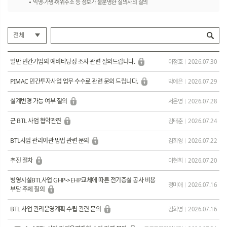
익명·가명·허위주소 등 정보가 불분명한 질의자의 질의
전체
일반 민간기업의 예비타당성 조사 관련 질의드립니다.
이정호
2026.07.30
PIMAC 민간투자사업 업무 수수료 관련 문의 드립니다.
박예은
2026.07.29
설계변경 가능 여부 질의
서은영
2026.07.28
군 BTL 사업 협약관련
김태춘
2026.07.24
BTL사업 관리이관 방법 관련 문의
김희영
2026.07.22
추진 절차
이현희
2026.07.20
병영시설BTL사업 GHP->EHP교체에 따른 전기증설 공사 비용
정미애
2026.07.16
부담 주체 질의
BTL 사업 관리운영계획 수립 관련 문의
김희영
2026.07.16