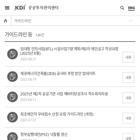
ENG
가이드라인
가이드라인 등
124 건
임대형 민자사업(BTL) 시설사업기본계획/제3자 제안공고 작성요령
(2025년 8월)
내용
2025.08.27
제로에너지건축물(ZEB) 공사비 추정 방안 업데이트
내용
2025.08.19
2025년 제2차 공공기관 사업 예비타당성조사 착수회의자료
내용
2025.08.11
최초제안자 우대점수 산정 요령 가이드라인 (개정)
내용
2025.07.31
정부실행대안(PSC) 낙찰률 갱신
내용