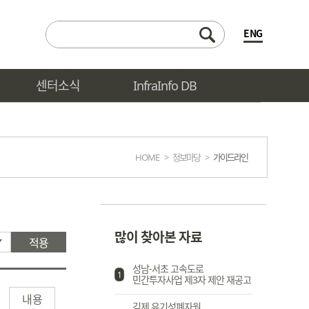
ENG
센터소식
InfraInfo DB
HOME
>
정보마당
>
가이드라인
많이 찾아본 자료
적용
성남-서초 고속도로
1
민간투자사업 제3자 제안 재공고
내용
김제 유기성폐자원