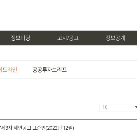
정보마당
고시/공고
정보공개
이드라인
공공투자브리프
10
3자 제안공고 표준안(2022년 12월)