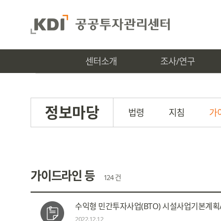
센터소개
조사/연구
정보마당
법령
지침
가
가이드라인 등
124 건
수익형 민간투자사업(BTO) 시설사업기본계획/제
2022.12.12