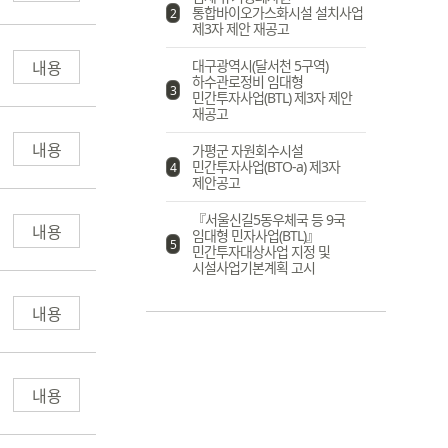
통합바이오가스화시설 설치사업
2
제3자 제안 재공고
내용
대구광역시(달서천 5구역)
하수관로정비 임대형
3
민간투자사업(BTL) 제3자 제안
재공고
내용
가평군 자원회수시설
민간투자사업(BTO-a) 제3자
4
제안공고
『서울신길5동우체국 등 9국
내용
임대형 민자사업(BTL)』
5
민간투자대상사업 지정 및
시설사업기본계획 고시
내용
내용