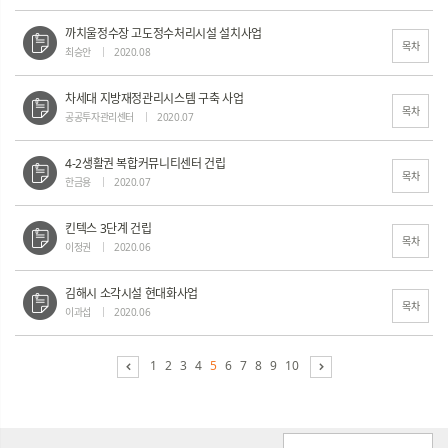
까치울정수장 고도정수처리시설 설치사업
목차
최승안
2020.08
차세대 지방재정관리시스템 구축 사업
목차
공공투자관리센터
2020.07
4-2생활권 복합커뮤니티센터 건립
목차
한금용
2020.07
킨텍스 3단계 건립
목차
이정권
2020.06
김해시 소각시설 현대화사업
목차
이과섭
2020.06
1
2
3
4
5
6
7
8
9
10