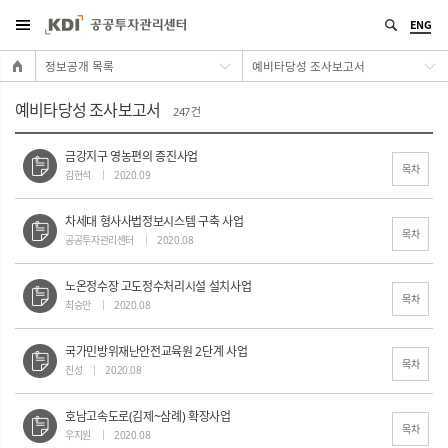
ENG
정보공개 목록
예비타당성 조사보고서
예비타당성 조사보고서
247 건
금강지구 영농편의 증진사업
목차
김현석
2020.09
차세대 형사사법정보시스템 구축 사업
목차
공공투자관리센터
2020.08
노온정수장 고도정수처리시설 설치사업
목차
최승안
2020.08
국가민방위재난안전교육원 2단계 사업
목차
진성
2020.08
호남고속도로(김제~삼례) 확장사업
목차
우지원
2020.08