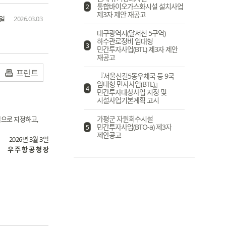
통합바이오가스화시설 설치사업
2
제3자 제안 재공고
일
2026.03.03
대구광역시(달서천 5구역)
하수관로정비 임대형
3
민간투자사업(BTL) 제3자 제안
재공고
프린트
『서울신길5동우체국 등 9국
임대형 민자사업(BTL)』
4
민간투자대상사업 지정 및
시설사업기본계획 고시
가평군 자원회수시설
업으로 지정하고,
민간투자사업(BTO-a) 제3자
5
제안공고
2026년 3월 3일
우 주 항 공 청 장