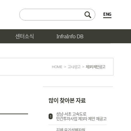
ENG
센터소식
InfraInfo DB
HOME
>
고시/공고
>
제3자 제안공고
많이 찾아본 자료
성남-서초 고속도로
1
민간투자사업 제3자 제안 재공고
김제 유기성폐자원