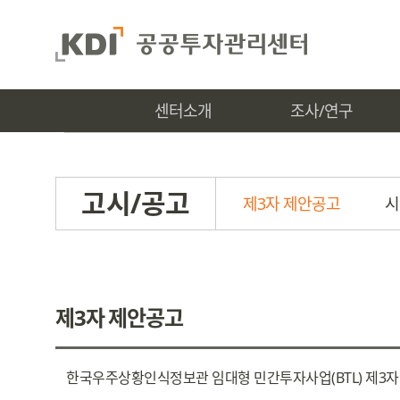
센터소개
조사/연구
고시/공고
제3자 제안공고
시
제3자 제안공고
한국우주상황인식정보관 임대형 민간투자사업(BTL) 제3자