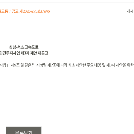
교통부공고 제2026-275호).hwp
게시
성남-서초 고속도로
민간투자사업 제3자 제안 재공고
 제9조 및 같은 법 시행령 제7조에 따라 최초 제안한 주요 내용 및 제3자 제안을 위한
목록보기