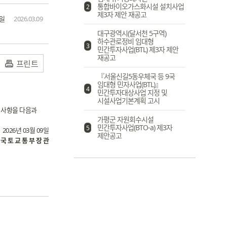
통합바이오가스화시설 설치사업
2
제3자 제안 재공고
일
2026.03.09
대구광역시(달서천 5구역)
하수관로정비 임대형
3
민간투자사업(BTL) 제3자 제안
재공고
프린트
『서울신길5동우체국 등 9국
임대형 민자사업(BTL)』
4
민간투자대상사업 지정 및
시설사업기본계획 고시
 사항을 다음과
가평군 자원회수시설
민간투자사업(BTO-a) 제3자
5
2026년 03월 09일
제안공고
국 토 교 통 부 장 관