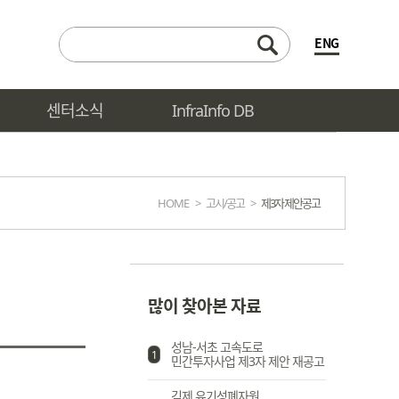
ENG
센터소식
InfraInfo DB
HOME
>
고시/공고
>
제3자 제안공고
많이 찾아본 자료
성남-서초 고속도로
1
민간투자사업 제3자 제안 재공고
김제 유기성폐자원