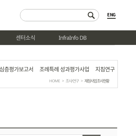
ENG
센터소식
InfraInfo DB
심층평가보고서
조례특례 성과평가사업
지침연구
HOME
>
조사/연구
>
재정사업 조사현황