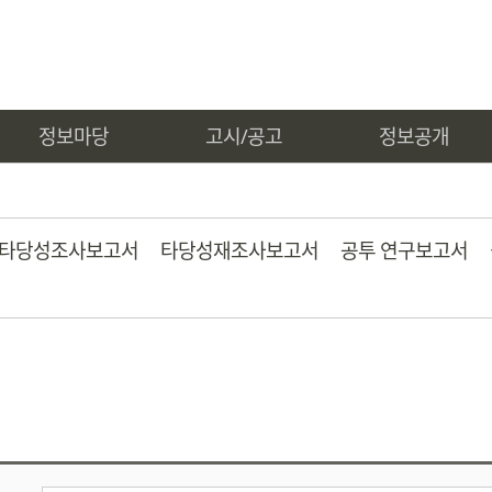
정보마당
고시/공고
정보공개
타당성조사보고서
타당성재조사보고서
공투 연구보고서