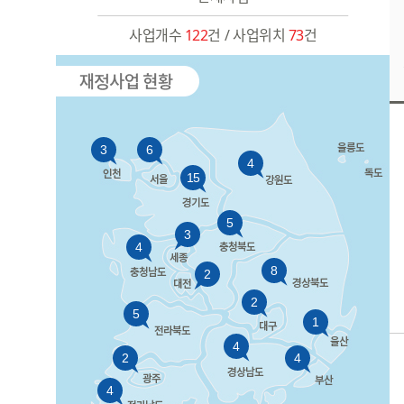
사업개수
122
건
/
사업위치
73
건
3
6
4
15
5
3
4
8
2
2
5
1
4
2
4
4