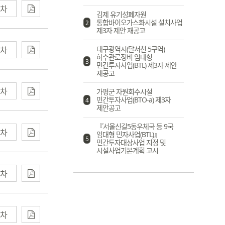
차
김제 유기성폐자원
통합바이오가스화시설 설치사업
2
제3자 제안 재공고
차
대구광역시(달서천 5구역)
하수관로정비 임대형
3
민간투자사업(BTL) 제3자 제안
재공고
차
가평군 자원회수시설
민간투자사업(BTO-a) 제3자
4
제안공고
『서울신길5동우체국 등 9국
차
임대형 민자사업(BTL)』
5
민간투자대상사업 지정 및
시설사업기본계획 고시
차
차