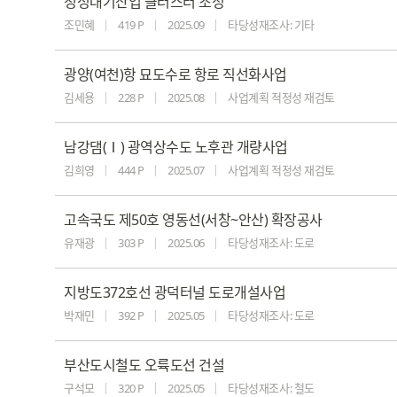
청정대기산업 클러스터 조성
조민혜
419 P
2025.09
타당성재조사: 기타
광양(여천)항 묘도수로 항로 직선화사업
김세용
228 P
2025.08
사업계획 적정성 재검토
남강댐(Ⅰ) 광역상수도 노후관 개량사업
김희영
444 P
2025.07
사업계획 적정성 재검토
고속국도 제50호 영동선(서창~안산) 확장공사
유재광
303 P
2025.06
타당성재조사: 도로
지방도372호선 광덕터널 도로개설사업
박재민
392 P
2025.05
타당성재조사: 도로
부산도시철도 오륙도선 건설
구석모
320 P
2025.05
타당성재조사: 철도