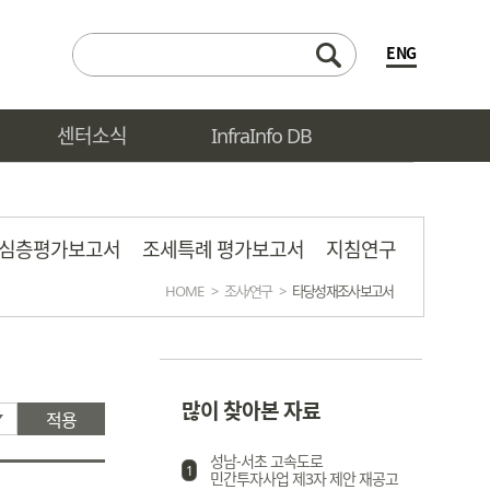
ENG
센터소식
InfraInfo DB
심층평가보고서
조세특례 평가보고서
지침연구
HOME
>
조사/연구
>
타당성 재조사 보고서
많이 찾아본 자료
적용
성남-서초 고속도로
1
민간투자사업 제3자 제안 재공고