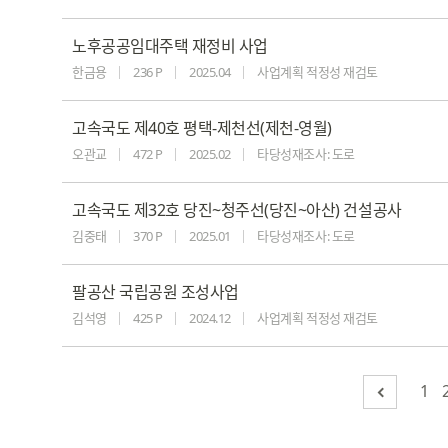
노후공공임대주택 재정비 사업
한금용
236 P
2025.04
사업계획 적정성 재검토
고속국도 제40호 평택-제천선(제천-영월)
오관교
472 P
2025.02
타당성재조사: 도로
고속국도 제32호 당진~청주선(당진~아산) 건설공사
김중태
370 P
2025.01
타당성재조사: 도로
팔공산 국립공원 조성사업
김석영
425 P
2024.12
사업계획 적정성 재검토
1