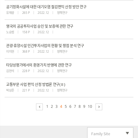
공기정화시설에 대한 대기오염 절감편익 산정 방안 연구
유재광
265 P
2022.12
정책연구
영국의 공공투자사업 승인 및 보증에 관한 연구
노승범
158 P
2022.12
관광·휴양시설 민간투자사업의 현황 및 쟁점 분석 연구
이지현
368 P
2022.12
정책연구
타당성평가에서의 환경가치 반영에 관한 연구
김현석
228 P
2022.12
정책연구
교통부문 사업 편익 산정 방법론 연구(Ⅱ)
박상준
221 P
2022.12
정책연구
1
2
3
4
5
6
7
8
9
10
Family Site