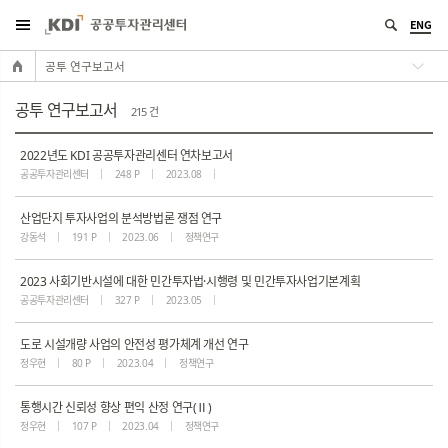
ENG
공투 연구보고서
공투 연구보고서
215 건
2022년도 KDI 공공투자관리센터 연차보고서
공공투자관리센터
248 P
2023.08
산업단지 투자사업의 분석방법론 쟁점 연구
강동석
191 P
2023.06
정책연구
2023 사회기반시설에 대한 민간투자법·시행령 및 민간투자사업기본계획
공공투자관리센터
327 P
2023.05
도로 시설개량 사업의 안전성 평가체계 개선 연구
정우현
80 P
2023.04
정책연구
통행시간 신뢰성 향상 편익 산정 연구(Ⅱ)
정우현
107 P
2023.04
정책연구