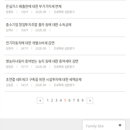
온실가스 배출권에 대한 부가가치세 면제
정종욱
138 P
2020.09
조세특례 심층평가
중소기업 창업투자조합 출자 등에 대한 소득공제
김학수
158 P
2020.09
전기자동차에 대한 개별소비세 감면
김현석
247 P
2020.09
조세특례 심층평가
영농자녀등이 증여받는 농지 등에 대한 증여세의 감면
정동호
157 P
2020.09
조세특례 심층평가
초연결 네트워크 구축을 위한 시설투자에 대한 세액공제
김동준
143 P
2020.09
조세특례 심층평가
1
2
3
4
5
6
7
8
9
Family Site