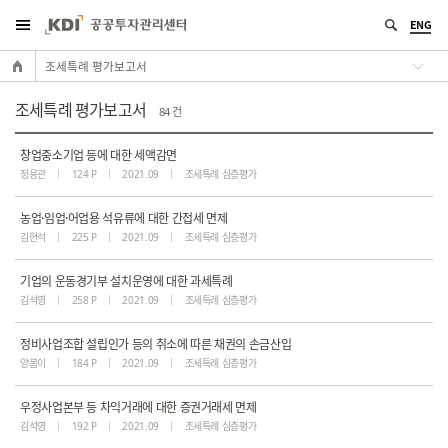
ENG
조세특례 평가보고서
조세특례 평가보고서
84 건
창업중소기업 등에 대한 세액감면
정용관
124 P
2021.09
조세특례 심층평가
농업·임업·어업용 석유류에 대한 간접세 면제
김현석
225 P
2021.09
조세특례 심층평가
기업의 운동경기부 설치운영에 대한 과세특례
김석영
258 P
2021.09
조세특례 심층평가
정비사업조합 설립인가 등의 취소에 따른 채권의 손금산입
양봄이
184 P
2021.09
조세특례 심층평가
우정사업본부 등 차익거래에 대한 증권거래세 면제
김석영
192 P
2021.09
조세특례 심층평가