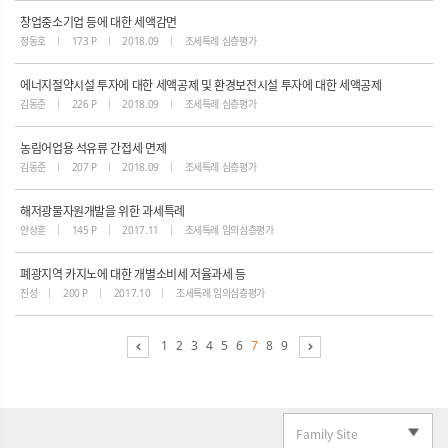
창업중소기업 등에 대한 세액감면
정동호
173 P
2018.09
조세특례 심층평가
에너지절약시설 투자에 대한 세액공제 및 환경보전시설 투자에 대한 세액공제
김동준
226 P
2018.09
조세특례 심층평가
농림어업용 석유류 간접세 면제
김동준
207 P
2018.09
조세특례 심층평가
해저광물자원개발을 위한 과세특례
안상훈
145 P
2017.11
조세특례 임의심층평가
폐광지역 카지노에 대한 개별소비세 저율과세 등
진성
200 P
2017.10
조세특례 임의심층평가
1
2
3
4
5
6
7
8
9
Family Site