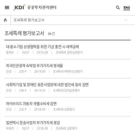
ENG
조세특례 평가보고서
조세특례 평가보고서
84 건
대·중소기업 상생협력을 위한 기금 출연 시 세액공제
황희주
160 P
2019.09
조세특례 임의심층평가
외국인관광객 숙박업 부가가치세 영세율
진성
255 P
2019.09
조세특례 예비타당성평가
사회적기업 및 장애인 표준사업장에 대한 법인세 등의 감면
진성
236 P
2019.05
조세특례 임의심층평가
하이브리드 자동차 개별소비세 감면
진성
232 P
2018.09
조세특례 심층평가
일반택시 운송사업자 부가가치세 경감
박용진
182 P
2018.09
조세특례 심층평가