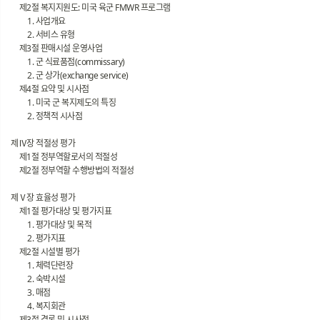
제2절 복지지원도: 미국 육군 FMWR 프로그램
1. 사업개요
2. 서비스 유형
제3절 판매시설 운영사업
1. 군 식료품점(commissary)
2. 군 상가(exchange service)
제4절 요약 및 시사점
1. 미국 군 복지제도의 특징
2. 정책적 시사점
제Ⅳ장 적절성 평가
제1절 정부역할로서의 적절성
제2절 정부역할 수행방법의 적절성
제Ⅴ장 효율성 평가
제1절 평가대상 및 평가지표
1. 평가대상 및 목적
2. 평가지표
제2절 시설별 평가
1. 체력단련장
2. 숙박시설
3. 매점
4. 복지회관
제3절 결론 및 시사점