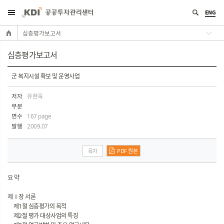
ENG
심층평가보고서
심층평가보고서
군 복지시설 확보 및 운영사업
저자
유한욱
부문
면수
167 page
발행
2009.07
목차
PDF 원본
요 약
제Ⅰ장 서론
제1절 심층평가의 목적
제2절 평가 대상사업의 특징