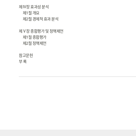
제Ⅳ장 효과성 분석
제1절 개요
제2절 경제적 효과 분석
제Ⅴ장 종합평가 및 정책제언
제1절 종합평가
제2절 정책제언
참고문헌
부 록