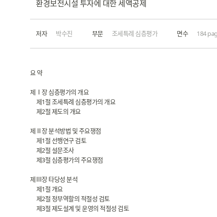
환경보전시설 투자에 대한 세액공제
저자
박수진
부문
조세특례 심층평가
면수
184 pa
요 약
제Ⅰ장 심층평가의 개요
제1절 조세특례 심층평가의 개요
제2절 제도의 개요
제Ⅱ장 분석방법 및 주요쟁점
제1절 선행연구 검토
제2절 설문조사
제3절 심층평가의 주요쟁점
제Ⅲ장 타당성 분석
제1절 개요
제2절 정부역할의 적절성 검토
제3절 제도설계 및 운영의 적절성 검토