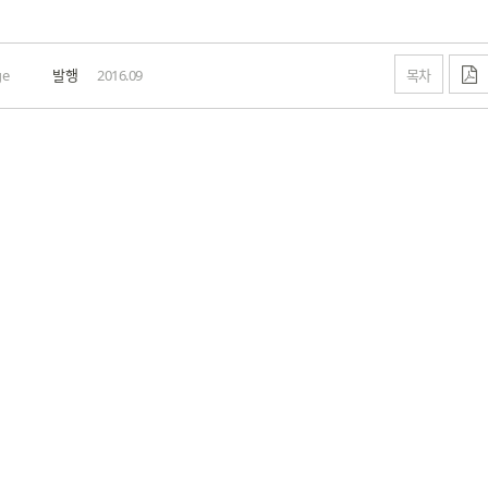
목차
ge
발행
2016.09