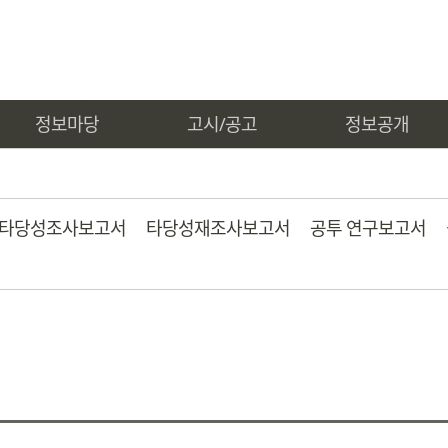
정보마당
고시/공고
정보공개
타당성조사보고서
타당성재조사보고서
공투 연구보고서