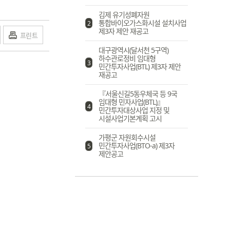
김제 유기성폐자원
통합바이오가스화시설 설치사업
2
제3자 제안 재공고
프린트
대구광역시(달서천 5구역)
하수관로정비 임대형
3
민간투자사업(BTL) 제3자 제안
재공고
『서울신길5동우체국 등 9국
임대형 민자사업(BTL)』
4
민간투자대상사업 지정 및
시설사업기본계획 고시
가평군 자원회수시설
민간투자사업(BTO-a) 제3자
5
제안공고