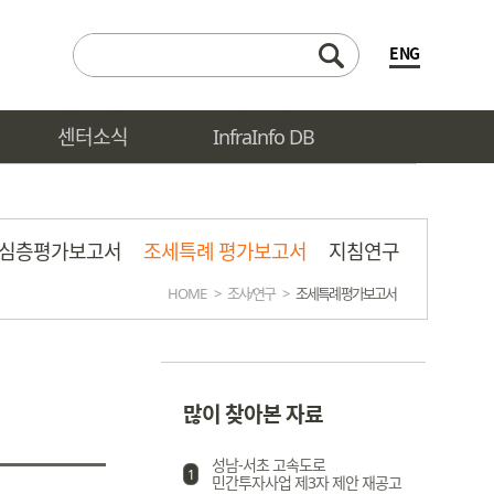
ENG
센터소식
InfraInfo DB
심층평가보고서
조세특례 평가보고서
지침연구
HOME
>
조사/연구
>
조세특례 평가보고서
많이 찾아본 자료
성남-서초 고속도로
1
민간투자사업 제3자 제안 재공고