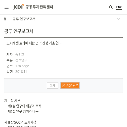
ENG
공투 연구보고서
공투 연구보고서
도시재생 효과에 대한 편익 산정 기초 연구
저자
송인호
부문
정책연구
면수
128 page
발행
2018.11
목차
PDF 원본
제Ⅰ장 서론
제1절 연구의 배경과 목적
제2절 연구 범위와 내용
제Ⅱ장 SOC와 도시재생