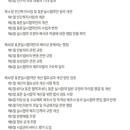
제3절 연구의 주요 내용과 기대 효과
제Ⅱ장 민간투자사업 및 표준실시협약안 등의 개관
제1절 민간투자사업의 개관
제2절 표준실시협약안의 개관
제3절 표준실시협약안의 수립과 변천
제4절 실시협약 조항의 해석과 적용에 대한 쟁점 현황 파악
제Ⅲ장 표준실시협약안의 해석상 문제되는 쟁점
제1절 민원처리 관련 규정
제2절 총사업비의 변경 관련 규정
제3절 보상업무 관련 규정
제4절 실시협약과 재무모델의 구속력 일치
제Ⅳ장 표준실시협약안 개선 필요성과 개선 방안 검토
제1절 개선의 필요성과 개선 사항 특정
제2절 BTO/ 표준 협약과 BTL 표준 실시협약 일반 규정의 차이점 쟁점 및 개선
제3절 표준 실시협약 개선을 위한 법리 검토 사항
제4절 타당성 등 수요예측 재조사 및 적격성 재조사 등의 실시협약 편입 결과 반영
제5절 타인자본의 조달 및 자금재조달 관련 쟁점
제6절 실시협약 해지 단계의 규정 개선
제7절 분쟁해결 조항
제8절 정보 공개 조항
제9절 시설관리서비스 평가 도입