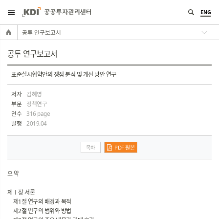
ENG
공투 연구보고서
공투 연구보고서
표준실시협약안의 쟁점 분석 및 개선 방안 연구
저자
김혜영
부문
정책연구
면수
316 page
발행
2019.04
목차
PDF 원본
요 약
제Ⅰ장 서론
제1절 연구의 배경과 목적
제2절 연구의 범위와 방법