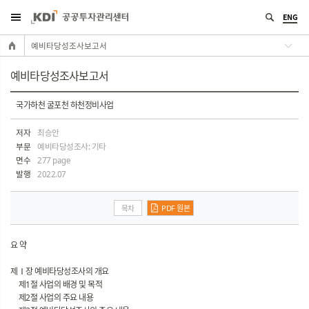
ENG
예비타당성조사보고서
예비타당성조사보고서
국가하천 굴포천 하천정비사업
저자
최승안
부문
예비타당성조사: 기타
면수
277 page
발행
2022.07
목차
PDF 원본
요 약
제Ⅰ장 예비타당성조사의 개요
제1절 사업의 배경 및 목적
제2절 사업의 주요 내용