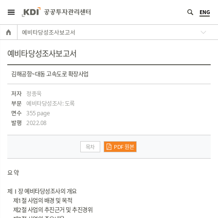
ENG
예비타당성조사보고서
예비타당성조사보고서
김해공항~대동 고속도로 확장사업
저자
정종욱
부문
예비타당성조사: 도록
면수
355 page
발행
2022.08
목차
PDF 원본
요 약
제Ⅰ장 예비타당성조사의 개요
제1절 사업의 배경 및 목적
제2절 사업의 추진근거 및 추진경위