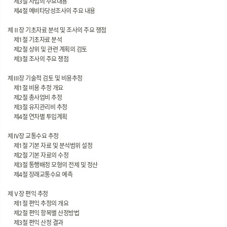
제3절 사업의 주요내용
제4절 예비타당성조사의 주요 내용
제Ⅱ장 기초자료 분석 및 조사의 주요 쟁점
제1절 기초자료 분석
제2절 상위 및 관련 계획의 검토
제3절 조사의 주요 쟁점
제Ⅲ장 기술적 검토 및 비용추정
제1절 비용 추정 개요
제2절 총사업비 추정
제3절 유지관리비 추정
제4절 연차별 투입계획
제Ⅳ장 교통수요 추정
제1절 기본 자료 및 분석범위 설정
제2절 기본 자료의 수정
제3절 통행배정 모형의 전제 및 정산
제4절 장래교통수요 예측
제Ⅴ장 편익 추정
제1절 편익 추정의 개요
제2절 편익 항목별 산정방법
제3절 편익 산정 결과