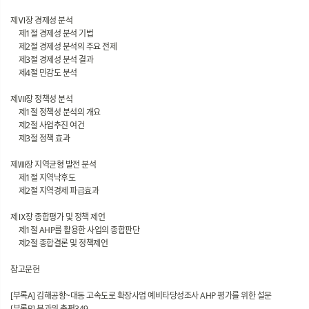
제Ⅵ장 경제성 분석
제1절 경제성 분석 기법
제2절 경제성 분석의 주요 전제
제3절 경제성 분석 결과
제4절 민감도 분석
제Ⅶ장 정책성 분석
제1절 정책성 분석의 개요
제2절 사업추진 여건
제3절 정책 효과
제Ⅷ장 지역균형 발전 분석
제1절 지역낙후도
제2절 지역경제 파급효과
제Ⅸ장 종합평가 및 정책 제언
제1절 AHP를 활용한 사업의 종합판단
제2절 종합결론 및 정책제언
참고문헌
[부록A] 김해공항~대동 고속도로 확장사업 예비타당성조사 AHP 평가를 위한 설문
[부록B] 분과위 총평349