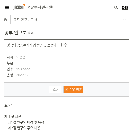
ENG
공투 연구보고서
공투 연구보고서
영국의 공공투자사업 승인 및 보증에 관한 연구
저자
노승범
부문
면수
158 page
발행
2022.12
목차
PDF 원본
요 약
제Ⅰ장 서론
제1절 연구의 배경 및 목적
제2절 연구의 주요 내용