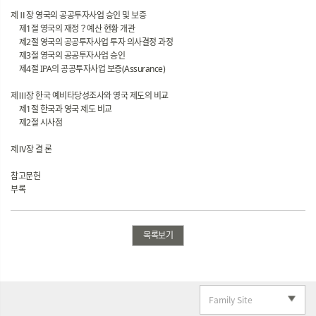
제Ⅱ장 영국의 공공투자사업 승인 및 보증
제1절 영국의 재정？예산 현황 개관
제2절 영국의 공공투자사업 투자 의사결정 과정
제3절 영국의 공공투자사업 승인
제4절 IPA의 공공투자사업 보증(Assurance)
제Ⅲ장 한국 예비타당성조사와 영국 제도의 비교
제1절 한국과 영국 제도 비교
제2절 시사점
제Ⅳ장 결 론
참고문헌
부록
목록보기
Family Site