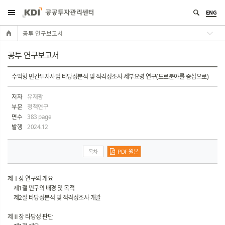
ENG
공투 연구보고서
공투 연구보고서
수익형 민간투자사업 타당성분석 및 적격성조사 세부요령 연구(도로분야를 중심으로)
저자
유재광
부문
정책연구
면수
383 page
발행
2024.12
목차
PDF 원본
제Ⅰ장 연구의 개요
제1절 연구의 배경 및 목적
제2절 타당성분석 및 적격성조사 개괄
제Ⅱ장 타당성 판단