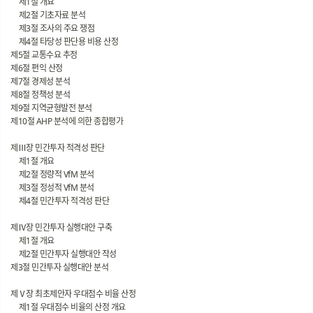
제1절 개요
제2절 기초자료 분석
제3절 조사의 주요 쟁점
제4절 타당성 판단용 비용 산정
제5절 교통수요 추정
제6절 편익 산정
제7절 경제성 분석
제8절 정책성 분석
제9절 지역균형발전 분석
제10절 AHP 분석에 의한 종합평가
제Ⅲ장 민간투자 적격성 판단
제1절 개요
제2절 정량적 VfM 분석
제3절 정성적 VfM 분석
제4절 민간투자 적격성 판단
제Ⅳ장 민간투자 실행대안 구축
제1절 개요
제2절 민간투자 실행대안 작성
제3절 민간투자 실행대안 분석
제Ⅴ장 최초제안자 우대점수 비율 산정
제1절 우대점수 비율의 산정 개요