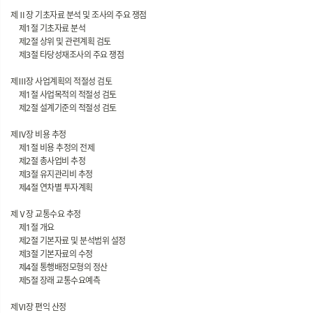
제Ⅱ장 기초자료 분석 및 조사의 주요 쟁점
제1절 기초자료 분석
제2절 상위 및 관련계획 검토
제3절 타당성재조사의 주요 쟁점
제Ⅲ장 사업계획의 적절성 검토
제1절 사업목적의 적절성 검토
제2절 설계기준의 적절성 검토
제Ⅳ장 비용 추정
제1절 비용 추정의 전제
제2절 총사업비 추정
제3절 유지관리비 추정
제4절 연차별 투자계획
제Ⅴ장 교통수요 추정
제1절 개요
제2절 기본자료 및 분석범위 설정
제3절 기본자료의 수정
제4절 통행배정모형의 정산
제5절 장래 교통수요예측
제Ⅵ장 편익 산정