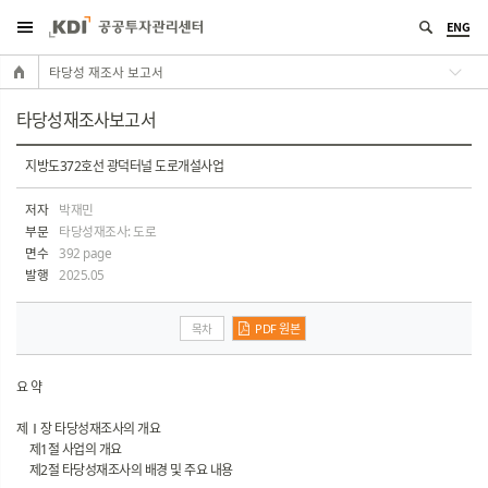
ENG
타당성 재조사 보고서
타당성재조사보고서
지방도372호선 광덕터널 도로개설사업
저자
박재민
부문
타당성재조사: 도로
면수
392 page
발행
2025.05
목차
PDF 원본
요 약
제Ⅰ장 타당성재조사의 개요
제1절 사업의 개요
제2절 타당성재조사의 배경 및 주요 내용