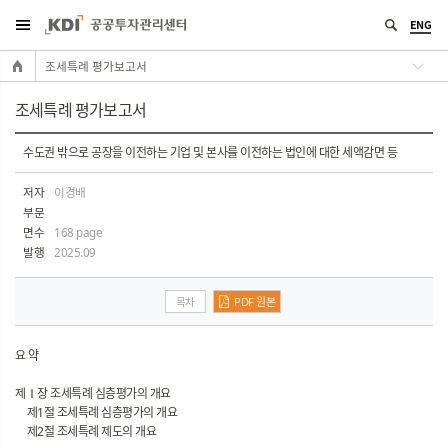
ENG
조세특례 평가보고서
조세특례 평가보고서
수도권 밖으로 공장을 이전하는 기업 및 본사를 이전하는 법인에 대한 세액감면 등
저자
이경배
부문
면수
168 page
발행
2025.09
목차
PDF 원본
요 약
제Ⅰ장 조세특례 심층평가의 개요
제1절 조세특례 심층평가의 개요
제2절 조세특례 제도의 개요