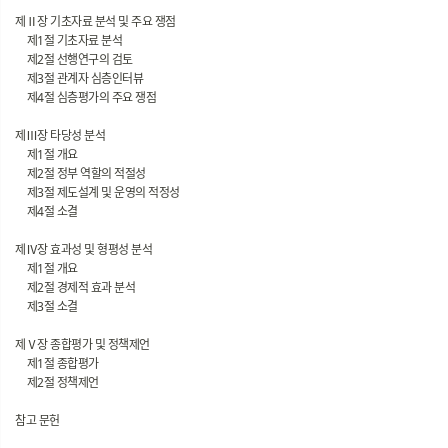
제Ⅱ장 기초자료 분석 및 주요 쟁점
제1절 기초자료 분석
제2절 선행연구의 검토
제3절 관계자 심층인터뷰
제4절 심층평가의 주요 쟁점
제Ⅲ장 타당성 분석
제1절 개요
제2절 정부 역할의 적절성
제3절 제도설계 및 운영의 적정성
제4절 소결
제Ⅳ장 효과성 및 형평성 분석
제1절 개요
제2절 경제적 효과 분석
제3절 소결
제Ⅴ장 종합평가 및 정책제언
제1절 종합평가
제2절 정책제언
참고 문헌