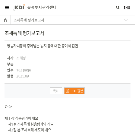
ENG
조세특례 평가보고서
조세특례 평가보고서
영농자녀등이 증여받는 농지 등에 대한 증여세 감면
저자
조혜정
부문
면수
182 page
발행
2025.09
목차
PDF 원본
요 약
제Ⅰ장 심층평가의 개요
제1절 조세특례 심층평가의 개요
제2절 본 조세특례 제도의 개요