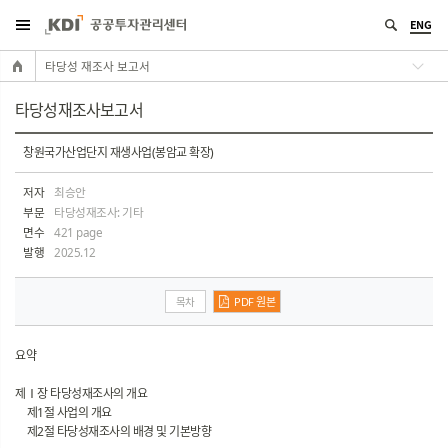
ENG
타당성 재조사 보고서
타당성재조사보고서
창원국가산업단지 재생사업(봉암교 확장)
저자
최승안
부문
타당성재조사: 기타
면수
421 page
발행
2025.12
목차
PDF 원본
요약
제Ⅰ장 타당성재조사의 개요
제1절 사업의 개요
제2절 타당성재조사의 배경 및 기본방향