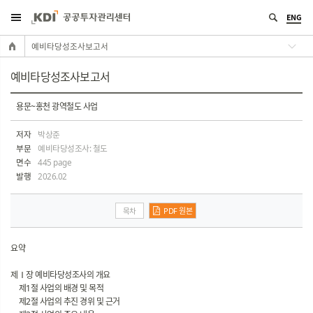
ENG
예비타당성조사보고서
예비타당성조사보고서
용문~홍천 광역철도 사업
저자
박상준
부문
예비타당성조사: 철도
면수
445 page
발행
2026.02
목차
PDF 원본
요약
제Ⅰ장 예비타당성조사의 개요
제1절 사업의 배경 및 목적
제2절 사업의 추진 경위 및 근거