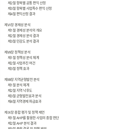
제2절 항목별 공통 편익 산정
제3절 항목별 사업특수 편익 산정
제4절 편익산정 결과
제Ⅵ장 경제성 분석
제1절 경제성 분석의 개요
제2절 경제성 분석 결과
제3절 민감도 분석 결과
제Ⅶ장 정책성 분석
제1절 정책성 분석 체계
제2절 사업추진 여건
제3절 정책 효과
제Ⅷ장 지역균형발전 분석
제1절 분석 체계
제2절 지역 낙후도
제3절 균형발전효과 분석
제4절 지역경제 파급효과
제Ⅸ장 종합 평가 및 정책 제언
제1절 AHP를 활용한 사업의 종합 판단
제2절 AHP 분석 결과
제3절 종합 결론 및 정책 제언