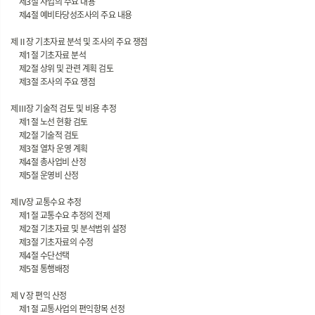
제3절 사업의 주요 내용
제4절 예비타당성조사의 주요 내용
제Ⅱ장 기초자료 분석 및 조사의 주요 쟁점
제1절 기초자료 분석
제2절 상위 및 관련 계획 검토
제3절 조사의 주요 쟁점
제Ⅲ장 기술적 검토 및 비용 추정
제1절 노선 현황 검토
제2절 기술적 검토
제3절 열차 운영 계획
제4절 총사업비 산정
제5절 운영비 산정
제Ⅳ장 교통수요 추정
제1절 교통수요 추정의 전제
제2절 기초자료 및 분석범위 설정
제3절 기초자료의 수정
제4절 수단선택
제5절 통행배정
제Ⅴ장 편익 산정
제1절 교통사업의 편익항목 선정