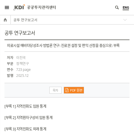
ENG
공투 연구보고서
공투 연구보고서
의료시설 예비타당성조사 방법론 연구: 진료권 설정 및 편익 산정을 중심으로: 부록
저자
이진국
부문
정책연구
면수
723 page
발행
2025.12
목차
PDF 원본
[부록 1] 지역친화도 입원 통계
[부록 2] 지역환자구성비 입원 통계
[부록 3] 지역친화도 외래 통계