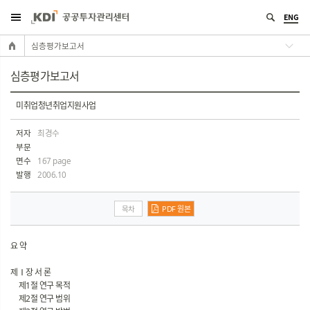
ENG
심층평가보고서
심층평가보고서
미취업청년취업지원사업
저자
최경수
부문
면수
167 page
발행
2006.10
목차
PDF 원본
요 약
제Ⅰ장 서 론
제1절 연구 목적
제2절 연구 범위