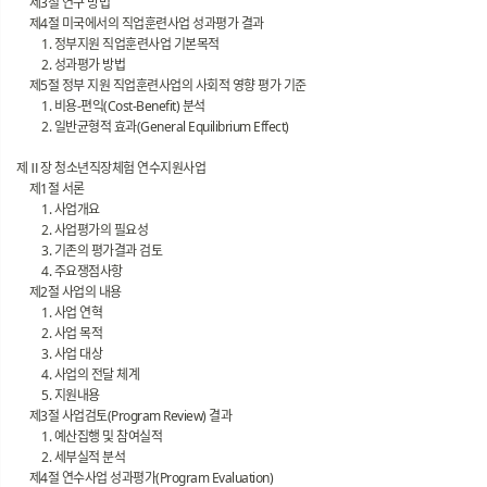
제3절 연구 방법
제4절 미국에서의 직업훈련사업 성과평가 결과
1. 정부지원 직업훈련사업 기본목적
2. 성과평가 방법
제5절 정부 지원 직업훈련사업의 사회적 영향 평가 기준
1. 비용-편익(Cost-Benefit) 분석
2. 일반균형적 효과(General Equilibrium Effect)
제Ⅱ장 청소년직장체험 연수지원사업
제1절 서론
1. 사업개요
2. 사업평가의 필요성
3. 기존의 평가결과 검토
4. 주요쟁점사항
제2절 사업의 내용
1. 사업 연혁
2. 사업 목적
3. 사업 대상
4. 사업의 전달 체계
5. 지원내용
제3절 사업검토(Program Review) 결과
1. 예산집행 및 참여실적
2. 세부실적 분석
제4절 연수사업 성과평가(Program Evaluation)