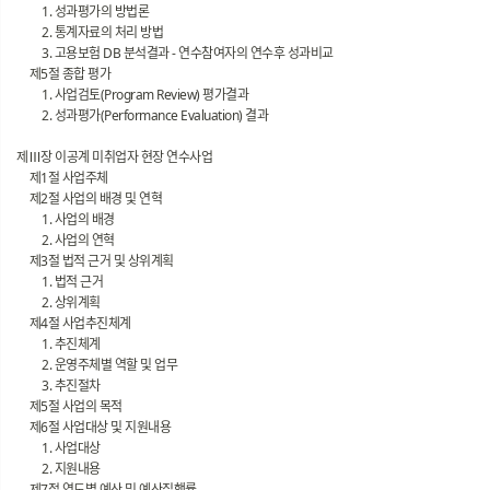
1. 성과평가의 방법론
2. 통계자료의 처리 방법
3. 고용보험 DB 분석결과 - 연수참여자의 연수후 성과비교
제5절 종합 평가
1. 사업검토(Program Review) 평가결과
2. 성과평가(Performance Evaluation) 결과
제Ⅲ장 이공계 미취업자 현장 연수사업
제1절 사업주체
제2절 사업의 배경 및 연혁
1. 사업의 배경
2. 사업의 연혁
제3절 법적 근거 및 상위계획
1. 법적 근거
2. 상위계획
제4절 사업추진체계
1. 추진체계
2. 운영주체별 역할 및 업무
3. 추진절차
제5절 사업의 목적
제6절 사업대상 및 지원내용
1. 사업대상
2. 지원내용
제7절 연도별 예산 및 예산집행률