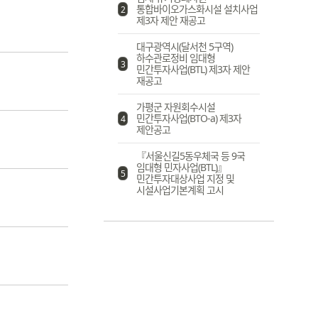
통합바이오가스화시설 설치사업
2
제3자 제안 재공고
대구광역시(달서천 5구역)
하수관로정비 임대형
3
민간투자사업(BTL) 제3자 제안
재공고
가평군 자원회수시설
민간투자사업(BTO-a) 제3자
4
제안공고
『서울신길5동우체국 등 9국
임대형 민자사업(BTL)』
5
민간투자대상사업 지정 및
시설사업기본계획 고시