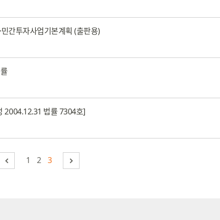
령·민간투자사업기본계획 (출판용)
법률
4.12.31 법률 7304호]
1
2
3