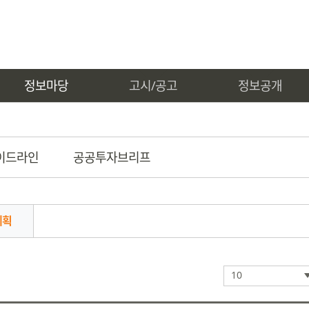
정보마당
고시/공고
정보공개
이드라인
공공투자브리프
계획
10