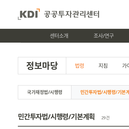
센터소개
조사/연구
정보마당
법령
지침
가
국가재정법/시행령
민간투자법/시행령/기본
민간투자법/시행령/기본계획
29 건