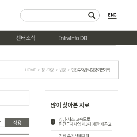
ENG
센터소식
InfraInfo DB
HOME
>
정보마당
>
법령
>
민간투자법/시행령/기본계획
많이 찾아본 자료
성남-서초 고속도로
적용
1
민간투자사업 제3자 제안 재공고
김제 유기성폐자원